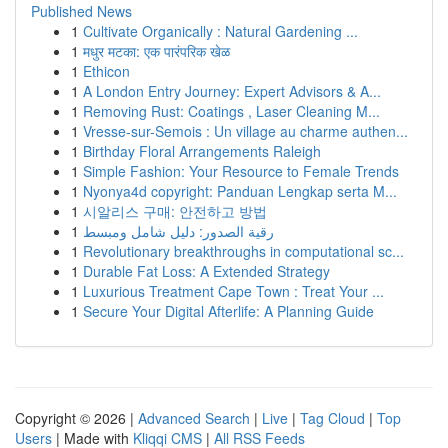
Published News
1
Cultivate Organically : Natural Gardening ...
1
मधुर मटका: एक पारंपरिक खेळ
1
Ethicon
1
A London Entry Journey: Expert Advisors & A...
1
Removing Rust: Coatings , Laser Cleaning M...
1
Vresse-sur-Semois : Un village au charme authen...
1
Birthday Floral Arrangements Raleigh
1
Simple Fashion: Your Resource to Female Trends
1
Nyonya4d copyright: Panduan Lengkap serta M...
1
시알리스 구매: 안전하고 방법
1
رقية الصدور: دليل شامل ومبسط
1
Revolutionary breakthroughs in computational sc...
1
Durable Fat Loss: A Extended Strategy
1
Luxurious Treatment Cape Town : Treat Your ...
1
Secure Your Digital Afterlife: A Planning Guide
Copyright © 2026 |
Advanced Search
|
Live
|
Tag Cloud
|
Top
Users
| Made with
Kliqqi CMS
|
All RSS Feeds