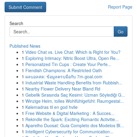
Report Page
Search
Go
Published News
1
Video Chat vs. Live Chat: Which is Right for You?
1
Exploring Intimacy: Nitric Boost Ultra, Open Re...
1
Personalized Tin Cups : Create Your Perfe...
1
Fiendish Champions: A Restricted Oath
1
ผลบอลสด: ข้อมูลครบมือกับ 7m-goal.com
1
Industrial Waste Handling Benefits from Rubbish...
1
Nearby Flower Delivery Near Bland Rd
1
Gebelik Sırasında Saç Kesimi: Uzman Söylediği G...
1
Winzige Heim, tolles Wohlfühlgefühl: Raumgestal...
1
Kølemadras til en god hvile
1
Free Website & Digital Marketing : A Succes...
1
Rekindle the Spark: Exciting Romantic Activitie...
1
Aparelho Duosat: Guia Completo dos Modelos Bl...
1
Intelligent Cybersecurity for Communication...