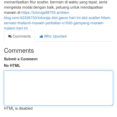
memanfaatkan fitur scatter, bermain di waktu yang tepat, serta
mengelola modal dengan baik, peluang untuk mendapatkan
maxwin di
https://totoraja98753.ambien-
blog.com/42326703/totoraja-slot-gacor-hari-ini-slot-scatter-hitam-
servaer-thailand-maxwin-perkalian-x1000-gampang-maxwin-
malam-hari-ini
Comments
Who Upvoted
Comments
Submit a Comment
No HTML
HTML is disabled