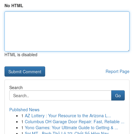
No HTML
HTML is disabled
Report Page
Search
Go
Published News
1
AZ Lottery : Your Resource to the Arizona L...
1
Columbus OH Garage Door Repair: Fast, Reliable ...
1
Yono Games: Your Ultimate Guide to Getting & ...
1
Soi MT · Bạch Thủ Lô 22: Chốt Số Hôm Nay