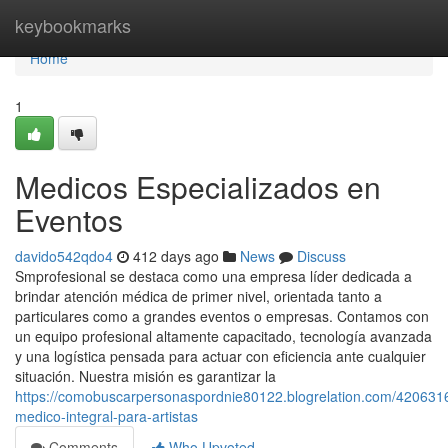
Home
keybookmarks
Home
1
Medicos Especializados en
Eventos
davido542qdo4
412 days ago
News
Discuss
Smprofesional se destaca como una empresa líder dedicada a
brindar atención médica de primer nivel, orientada tanto a
particulares como a grandes eventos o empresas. Contamos con
un equipo profesional altamente capacitado, tecnología avanzada
y una logística pensada para actuar con eficiencia ante cualquier
situación. Nuestra misión es garantizar la
https://comobuscarpersonaspordnie80122.blogrelation.com/4206316
medico-integral-para-artistas
Comments
Who Upvoted