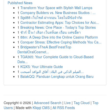
Published News
1
Transform Your Space with Stylish Wall Lamps
1
Company Builders vs. New Business Studios : ...
1
Sgd88 เว็บไซต์ ฝากถอน โดยไม่มีข้อจำกัด
1
Contractor Estimating Apps: Top Choices for Acc...
1
Breaking News: One Place - Today's Top Stories
1
ชัวร์ ปั๊วะ! เลือก เว็บสล็อต เถื่อน แค่ขยี้ตา
1
88m: A Deep Dive into the Online Casino Platform
1
Conquer Stress: Effective Coping Methods You Ca...
1
Bridgwater'sTheA BestFinestTop
DentalOralCosmet...
1
TGA365: Your Complete Guide to Cloud-Based
Data...
1
KQXS: Your Ultimate Guide
1
الفيلم الذكي في البلاد: آفاق النوافذ أصبحت...
1
BalakQQ: Panduan Lengkap untuk Orang Baru
Copyright © 2026 |
Advanced Search
|
Live
|
Tag Cloud
|
Top
Users
| Made with
Kliqqi CMS
|
All RSS Feeds