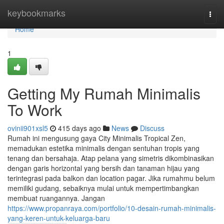
Home
keybookmarks
Togg
navi
Home
1
Getting My Rumah Minimalis
To Work
ovinii901xsl5
415 days ago
News
Discuss
Rumah ini mengusung gaya City Minimalis Tropical Zen,
memadukan estetika minimalis dengan sentuhan tropis yang
tenang dan bersahaja. Atap pelana yang simetris dikombinasikan
dengan garis horizontal yang bersih dan tanaman hijau yang
terintegrasi pada balkon dan location pagar. Jika rumahmu belum
memiliki gudang, sebaiknya mulai untuk mempertimbangkan
membuat ruangannya. Jangan
https://www.propanraya.com/portfolio/10-desain-rumah-minimalis-
yang-keren-untuk-keluarga-baru