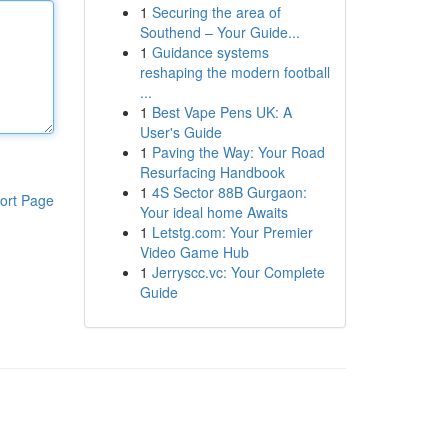
1
Securing the area of
Southend – Your Guide...
1
Guidance systems
reshaping the modern football
...
1
Best Vape Pens UK: A
User's Guide
1
Paving the Way: Your Road
Resurfacing Handbook
1
4S Sector 88B Gurgaon:
ort Page
Your ideal home Awaits
1
Letstg.com: Your Premier
Video Game Hub
1
Jerryscc.vc: Your Complete
Guide