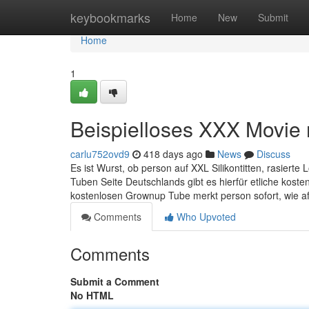
Home
keybookmarks
Home
New
Submit
Home
1
Beispielloses XXX Movie 
carlu752ovd9
418 days ago
News
Discuss
Es ist Wurst, ob person auf XXL Silikontitten, rasierte
Tuben Seite Deutschlands gibt es hierfür etliche kosten
kostenlosen Grownup Tube merkt person sofort, wie aff
Comments
Who Upvoted
Comments
Submit a Comment
No HTML