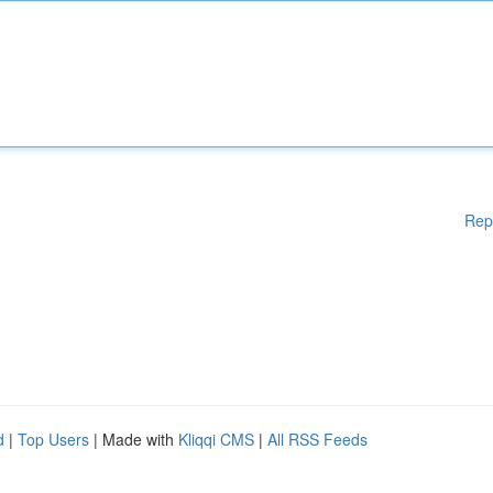
Rep
d
|
Top Users
| Made with
Kliqqi CMS
|
All RSS Feeds