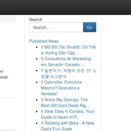
Search
Go
Published News
1
Mở Đối Tác Viva88: Chi Tiết
& Hướng Dẫn Cập...
1
Consultoria de Marketing
em Senador Canedo: ...
1
일본직구, 득템의 모든 것! 쇼
en
핑몰 비교분석
einer
1
Ozenvitta: Funciona
Mesmo? Descubra a
Verdade!
1
Score Big Savings: The
Best Gift Card Deals Rig...
1
View Talay 6 Condos: Your
Guide to Heart of P...
1
Relating with Baby : A New
Dad's Fun Guide