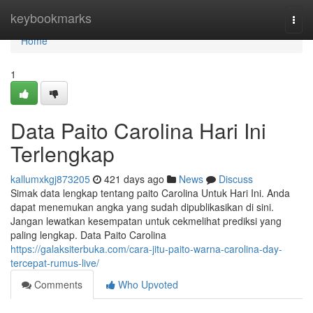
Home
keybookmarks
Togg
navi
Home
1
Data Paito Carolina Hari Ini
Terlengkap
kallumxkgj873205
421 days ago
News
Discuss
Simak data lengkap tentang paito Carolina Untuk Hari Ini. Anda
dapat menemukan angka yang sudah dipublikasikan di sini.
Jangan lewatkan kesempatan untuk cekmelihat prediksi yang
paling lengkap. Data Paito Carolina
https://galaksiterbuka.com/cara-jitu-paito-warna-carolina-day-
tercepat-rumus-live/
Comments
Who Upvoted