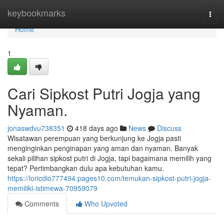
Home
keybookmarks
Togg
navi
Home
1
Cari Sipkost Putri Jogja yang
Nyaman.
jonaswdvu738351
418 days ago
News
Discuss
Wisatawan perempuan yang berkunjung ke Jogja pasti
menginginkan penginapan yang aman dan nyaman. Banyak
sekali pilihan sipkost putri di Jogja, tapi bagaimana memilih yang
tepat? Pertimbangkan dulu apa kebutuhan kamu.
https://loricdio777494.pages10.com/temukan-sipkost-putri-jogja-
memiliki-istimewa-70959079
Comments
Who Upvoted