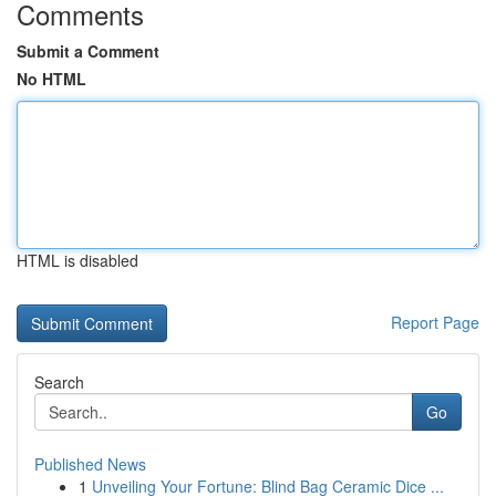
Comments
Submit a Comment
No HTML
HTML is disabled
Report Page
Search
Go
Published News
1
Unveiling Your Fortune: Blind Bag Ceramic Dice ...