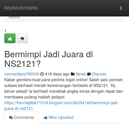
Home
keybookmarks
Togg
navi
Home
1
Bermimpi Jadi Juara di
NS2121?
cormaclqxq785509
418 days ago
News
Discuss
Kabar gembira buat para pecinta togel online! Salah satu pemain
sukses berhasil meraih kemenangan fantastis di NS2121. Ya,
benar sekali! Ia berhasil menebak angka emas dengan tepat dan
membawa pulang hadiah jackpot
https://henriwjdb671018.blogvivi.com/36254140/bermimpi-jadi-
juara-di-ns2121
Comments
Who Upvoted