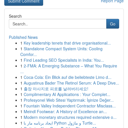
Report Page
Search
Go
Published News
1
Key leadership tenets that drive organisational...
1
Standalone Compact System Units: Cooling
Comfor...
1
Find Leading SEO Specialists in India: You...
1
2-FMA: A Emerging Substance – What You Require
...
1
Coca-Cola: Ein Blick auf die beliebteste Limo d...
1
Augustinus Bader The Retinol Serum: A Deep Dive...
1
출장 마사지로 피로를 날려버리세요!
1
Complimentary AI Applications : Your Complet...
1
Profesyonel Web Sitesi Yaptırmak: İşinize Değer...
1
Fountain Valley Independent Contractor Misclass...
1
Meindl Footwear: A History of Excellence an...
1
Modern monetary structures required extensive o...
1
ایجاد برنامه مار با Python و ماژول Turtle...