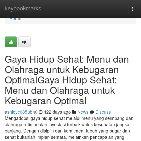
Home
keybookmarks
Togg
navi
Home
1
Gaya Hidup Sehat: Menu dan
Olahraga untuk Kebugaran
OptimalGaya Hidup Sehat:
Menu dan Olahraga untuk
Kebugaran Optimal
ashleyc085ubh0
422 days ago
News
Discuss
Mengadopsi gaya hidup sehat melalui menu yang seimbang dan
olahraga rutin adalah investasi terbaik untuk kesehatan jangka
panjang. Dengan disiplin dan komitmen, tubuh yang bugar dan
sehat bukanlah impian semata, melainkan pencapaian yang