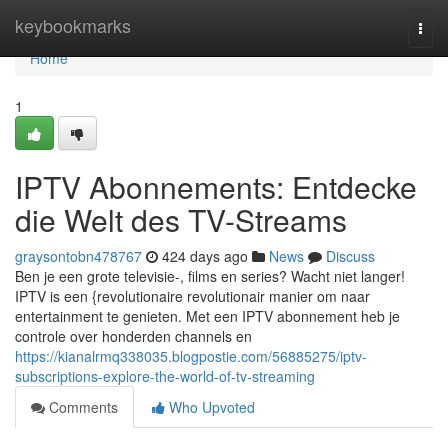
Home
keybookmarks
Togg
navi
Home
1
IPTV Abonnements: Entdecke
die Welt des TV-Streams
graysontobn478767
424 days ago
News
Discuss
Ben je een grote televisie-, films en series? Wacht niet langer!
IPTV is een {revolutionaire revolutionair manier om naar
entertainment te genieten. Met een IPTV abonnement heb je
controle over honderden channels en
https://kianalrmq338035.blogpostie.com/56885275/iptv-
subscriptions-explore-the-world-of-tv-streaming
Comments
Who Upvoted