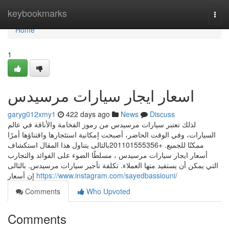
Home
keybookmarks
Togg
navi
Home
1
اسعار ايجار سيارات مرسيدس
garyg012xmy1
422 days ago
News
Discuss
لذلك تعتبر سيارات مرسيدس من رموز الفخامة والأناقة في عالم
السيارات، وفي الوقت الحاضر، أصبحت إمكانية استئجارها واقتناؤها أمرًا
ممكنًا للجميع. +201101555356بالتالى يتناول هذا المقال استكشاف
أسعار ايجار سيارات مرسيدس ، مسلطًا الضوء على الفوائد والتجارب
التي يمكن أن يستفيد منها العملاء. تكلفة تأجير سيارات مرسيدس. بالتالى
إن أسعار
https://www.instagram.com/sayedbassiouni/
Comments
Who Upvoted
Comments