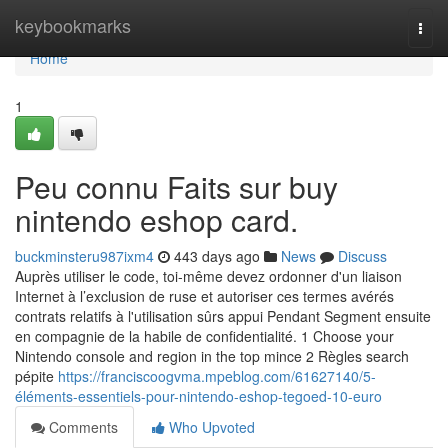
Home
keybookmarks
Togg
navi
Home
1
Peu connu Faits sur buy
nintendo eshop card.
buckminsteru987ixm4
443 days ago
News
Discuss
Auprès utiliser le code, toi-même devez ordonner d'un liaison
Internet à l’exclusion de ruse et autoriser ces termes avérés
contrats relatifs à l'utilisation sûrs appui Pendant Segment ensuite
en compagnie de la habile de confidentialité. 1 Choose your
Nintendo console and region in the top mince 2 Règles search
pépite
https://franciscoogvma.mpeblog.com/61627140/5-
éléments-essentiels-pour-nintendo-eshop-tegoed-10-euro
Comments
Who Upvoted