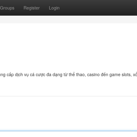
Groups
Register
Login
ung cấp dịch vụ cá cược đa dạng từ thể thao, casino đến game slots, x