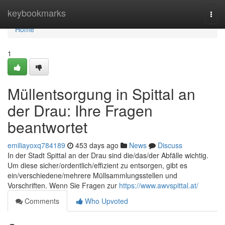
Home
keybookmarks
Togg
navi
Home
1
Müllentsorgung in Spittal an
der Drau: Ihre Fragen
beantwortet
emiliayoxq784189
453 days ago
News
Discuss
In der Stadt Spittal an der Drau sind die/das/der Abfälle wichtig.
Um diese sicher/ordentlich/effizient zu entsorgen, gibt es
ein/verschiedene/mehrere Müllsammlungsstellen und
Vorschriften. Wenn Sie Fragen zur
https://www.awvspittal.at/
Comments
Who Upvoted