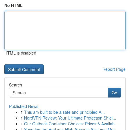
No HTML
HTML is disabled
Report Page
Search
Go
Published News
1
This am built to be a safe and principled A...
1
NordVPN Review: Your Ultimate Protection Shiel...
1
Our Outback Container Choices: Prices & Availab...
1
Securing the Horizon: High-Security Systems Mer...