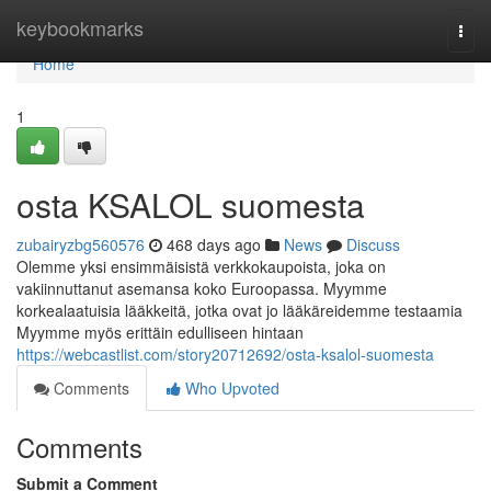
Home
keybookmarks
Togg
navi
Home
1
osta KSALOL suomesta
zubairyzbg560576
468 days ago
News
Discuss
Olemme yksi ensimmäisistä verkkokaupoista, joka on
vakiinnuttanut asemansa koko Euroopassa. Myymme
korkealaatuisia lääkkeitä, jotka ovat jo lääkäreidemme testaamia
Myymme myös erittäin edulliseen hintaan
https://webcastlist.com/story20712692/osta-ksalol-suomesta
Comments
Who Upvoted
Comments
Submit a Comment