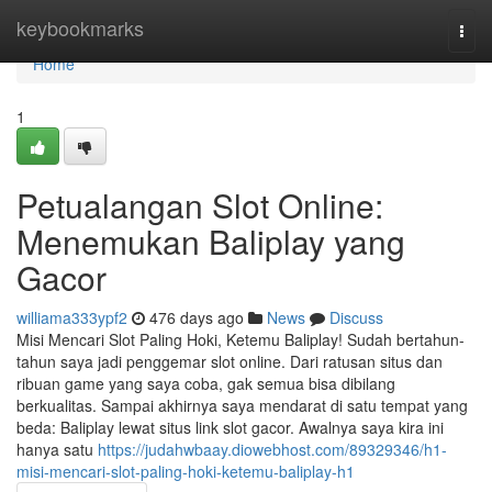
Home
keybookmarks
Togg
navi
Home
1
Petualangan Slot Online:
Menemukan Baliplay yang
Gacor
williama333ypf2
476 days ago
News
Discuss
Misi Mencari Slot Paling Hoki, Ketemu Baliplay! Sudah bertahun-
tahun saya jadi penggemar slot online. Dari ratusan situs dan
ribuan game yang saya coba, gak semua bisa dibilang
berkualitas. Sampai akhirnya saya mendarat di satu tempat yang
beda: Baliplay lewat situs link slot gacor. Awalnya saya kira ini
hanya satu
https://judahwbaay.diowebhost.com/89329346/h1-
misi-mencari-slot-paling-hoki-ketemu-baliplay-h1