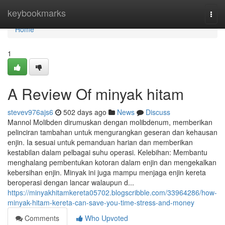
Home
keybookmarks
Togg
navi
Home
1
A Review Of minyak hitam
stevev976ajs6
502 days ago
News
Discuss
Mannol Molibden dirumuskan dengan molibdenum, memberikan
pelinciran tambahan untuk mengurangkan geseran dan kehausan
enjin. Ia sesuai untuk pemanduan harian dan memberikan
kestabilan dalam pelbagai suhu operasi. Kelebihan: Membantu
menghalang pembentukan kotoran dalam enjin dan mengekalkan
kebersihan enjin. Minyak ini juga mampu menjaga enjin kereta
beroperasi dengan lancar walaupun d...
https://minyakhitamkereta05702.blogscribble.com/33964286/how-
minyak-hitam-kereta-can-save-you-time-stress-and-money
Comments
Who Upvoted