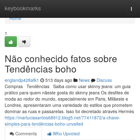
Home
keybookmarks
Togg
navi
Home
1
Não conhecido fatos sobre
Tendências boho
englandp428afk1
513 days ago
News
Discuss
Compras Tendências Saiba como usar skinny jeans: um guia
prático para quem nãeste gosta do skinny jeans Os desfiles de
moda ao redor do mundo, especialmente em Paris, Milãeste e
Londres, apresentaram uma variedade do estilos que prometem
dominar as ruas e passarelas. Isso foi decretado através Hermès
https://marluciasantos68912.blog5.net/77411872/a-chave-
simples-para-tendências-boho-unveiled
Comments
Who Upvoted