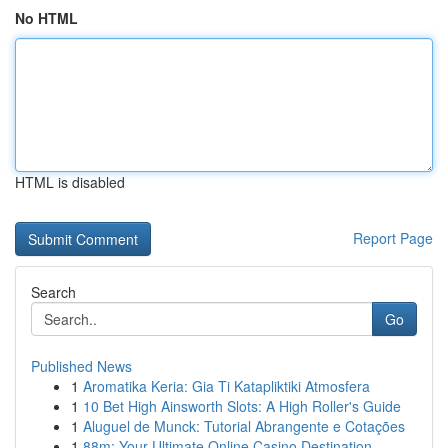
No HTML
HTML is disabled
Report Page
Search
Go
Published News
1
Aromatika Keria: Gia Ti Katapliktiki Atmosfera
1
10 Bet High Ainsworth Slots: A High Roller's Guide
1
Aluguel de Munck: Tutorial Abrangente e Cotações
1
88m: Your Ultimate Online Casino Destination