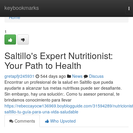
Home
keybookmarks
To
na
Home
1
Saltillo's Expert Nutritionist:
Your Path to Health
gretapfjr245931
544 days ago
News
Discuss
Encontrar un profesional de la salud en Saltillo que pueda
ayudarte a alcanzar tus metas nutritivas puede ser desafiante.
Sin embargo, hay una solución:. Como tu asesor personal, te
brindamos conocimiento para llevar
https://rebeccayocw136969.boyblogguide.com/31594289/nutricionis
saltillo-tu-guía-para-una-vida-saludable
Comments
Who Upvoted