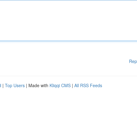
Rep
d
|
Top Users
| Made with
Kliqqi CMS
|
All RSS Feeds