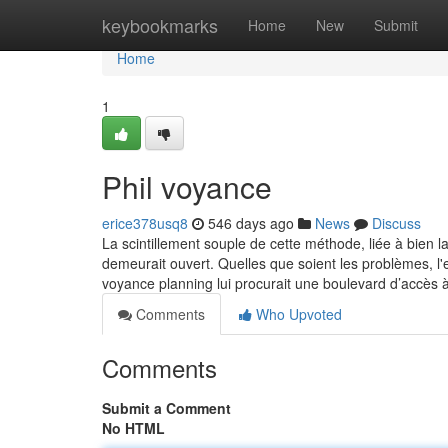
Home
keybookmarks
Home
New
Submit
Home
1
Phil voyance
erice378usq8
546 days ago
News
Discuss
La scintillement souple de cette méthode, liée à bien la 
demeurait ouvert. Quelles que soient les problèmes, l
voyance planning lui procurait une boulevard d’accès 
Comments
Who Upvoted
Comments
Submit a Comment
No HTML