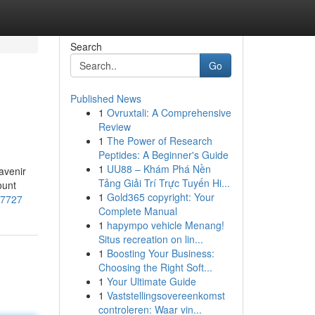
Search
Go
Published News
1
Ovruxtali: A Comprehensive
Review
1
The Power of Research
Peptides: A Beginner's Guide
1
UU88 – Khám Phá Nền
’avenir
Tảng Giải Trí Trực Tuyến Hi...
ount
1
Gold365 copyright: Your
27727
Complete Manual
1
hapympo vehicle Menang!
Situs recreation on lin...
1
Boosting Your Business:
Choosing the Right Soft...
1
Your Ultimate Guide
1
Vaststellingsovereenkomst
controleren: Waar vin...