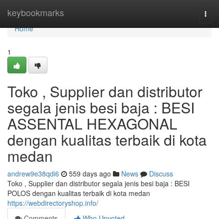
Home
keybookmarks
Togg
navi
Home
1
Toko , Supplier dan distributor
segala jenis besi baja : BESI
ASSENTAL HEXAGONAL
dengan kualitas terbaik di kota
medan
andrew9e38qdi6
559 days ago
News
Discuss
Toko , Supplier dan distributor segala jenis besi baja : BESI
POLOS dengan kualitas terbaik di kota medan
https://webdirectoryshop.info/
Comments
Who Upvoted