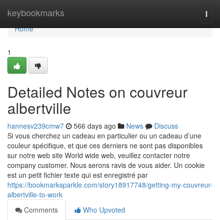
Home
keybookmarks
Togg
navi
Home
1
Detailed Notes on couvreur
albertville
hannesv239cmw7
566 days ago
News
Discuss
Si vous cherchez un cadeau en particulier ou un cadeau d’une
couleur spécifique, et que ces derniers ne sont pas disponibles
sur notre web site World wide web, veuillez contacter notre
company customer. Nous serons ravis de vous aider. Un cookie
est un petit fichier texte qui est enregistré par
https://bookmarksparkle.com/story18917748/getting-my-couvreur-
albertville-to-work
Comments
Who Upvoted