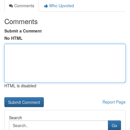
Comments
Who Upvoted
Comments
Submit a Comment
No HTML
HTML is disabled
Report Page
Search
Go