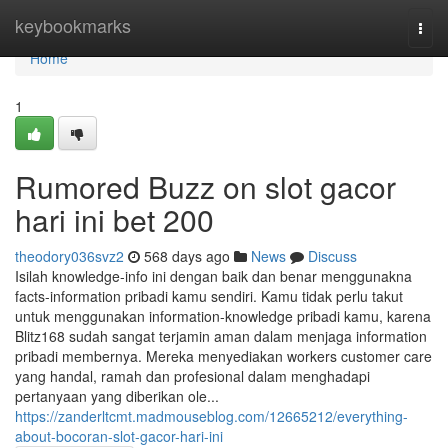
Home
keybookmarks
Togg
navi
Home
1
Rumored Buzz on slot gacor
hari ini bet 200
theodory036svz2
568 days ago
News
Discuss
Isilah knowledge-info ini dengan baik dan benar menggunakna
facts-information pribadi kamu sendiri. Kamu tidak perlu takut
untuk menggunakan information-knowledge pribadi kamu, karena
Blitz168 sudah sangat terjamin aman dalam menjaga information
pribadi membernya. Mereka menyediakan workers customer care
yang handal, ramah dan profesional dalam menghadapi
pertanyaan yang diberikan ole...
https://zanderltcmt.madmouseblog.com/12665212/everything-
about-bocoran-slot-gacor-hari-ini