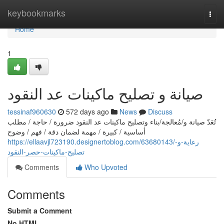
Home
keybookmarks
Togg
navi
Home
1
صيانة و تصليح ماكينات عد النقود
tessinaf960630
572 days ago
News
Discuss
تُعَدّ صيانة و/مُعالجة/بناء وتصليح ماكينات عد النقود ضرورة / حاجة / مطلب
أساسية / كبيرة / مهمة لضمان دقة / فهم / وضوح
https://ellaavjl723190.designertoblog.com/63680143/رعاية-و-
تصليح-ماكينات-حصر-النقود
Comments
Who Upvoted
Comments
Submit a Comment
No HTML