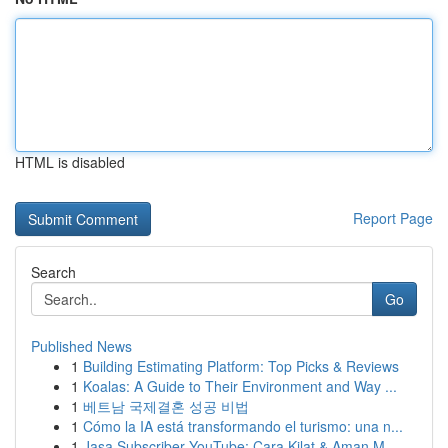
HTML is disabled
Report Page
Search
Go
Published News
1
Building Estimating Platform: Top Picks & Reviews
1
Koalas: A Guide to Their Environment and Way ...
1
베트남 국제결혼 성공 비법
1
Cómo la IA está transformando el turismo: una n...
1
Jasa Subscriber YouTube: Cara Kilat & Aman M...