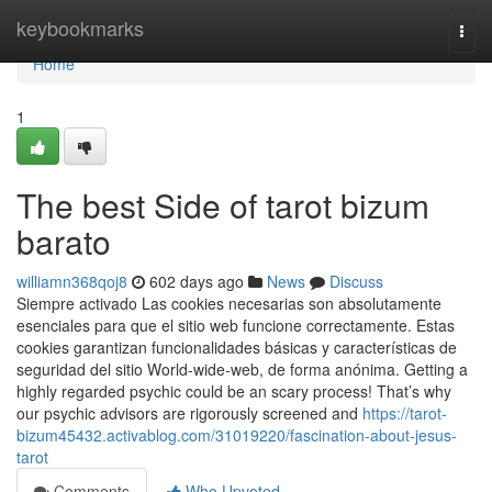
Home
keybookmarks
Togg
navi
Home
1
The best Side of tarot bizum
barato
williamn368qoj8
602 days ago
News
Discuss
Siempre activado Las cookies necesarias son absolutamente
esenciales para que el sitio web funcione correctamente. Estas
cookies garantizan funcionalidades básicas y características de
seguridad del sitio World-wide-web, de forma anónima. Getting a
highly regarded psychic could be an scary process! That’s why
our psychic advisors are rigorously screened and
https://tarot-
bizum45432.activablog.com/31019220/fascination-about-jesus-
tarot
Comments
Who Upvoted