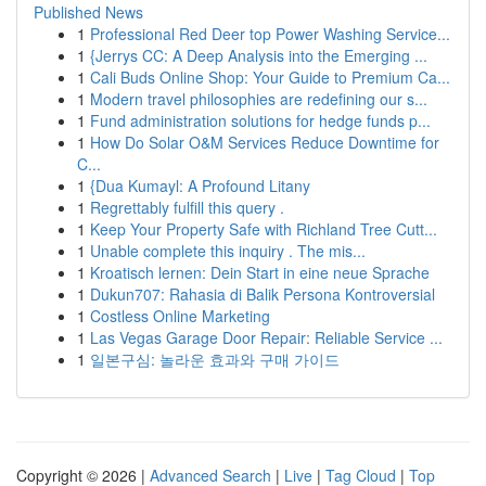
Published News
1
Professional Red Deer top Power Washing Service...
1
{Jerrys CC: A Deep Analysis into the Emerging ...
1
Cali Buds Online Shop: Your Guide to Premium Ca...
1
Modern travel philosophies are redefining our s...
1
Fund administration solutions for hedge funds p...
1
How Do Solar O&M Services Reduce Downtime for
C...
1
{Dua Kumayl: A Profound Litany
1
Regrettably fulfill this query .
1
Keep Your Property Safe with Richland Tree Cutt...
1
Unable complete this inquiry . The mis...
1
Kroatisch lernen: Dein Start in eine neue Sprache
1
Dukun707: Rahasia di Balik Persona Kontroversial
1
Costless Online Marketing
1
Las Vegas Garage Door Repair: Reliable Service ...
1
일본구심: 놀라운 효과와 구매 가이드
Copyright © 2026 |
Advanced Search
|
Live
|
Tag Cloud
|
Top