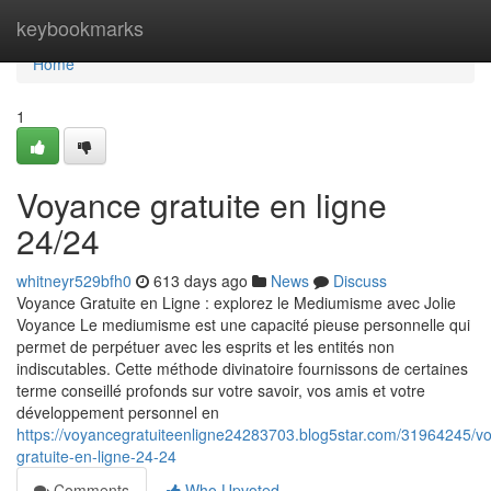
Home
keybookmarks
Home
1
Voyance gratuite en ligne
24/24
whitneyr529bfh0
613 days ago
News
Discuss
Voyance Gratuite en Ligne : explorez le Mediumisme avec Jolie
Voyance Le mediumisme est une capacité pieuse personnelle qui
permet de perpétuer avec les esprits et les entités non
indiscutables. Cette méthode divinatoire fournissons de certaines
terme conseillé profonds sur votre savoir, vos amis et votre
développement personnel en
https://voyancegratuiteenligne24283703.blog5star.com/31964245/v
gratuite-en-ligne-24-24
Comments
Who Upvoted