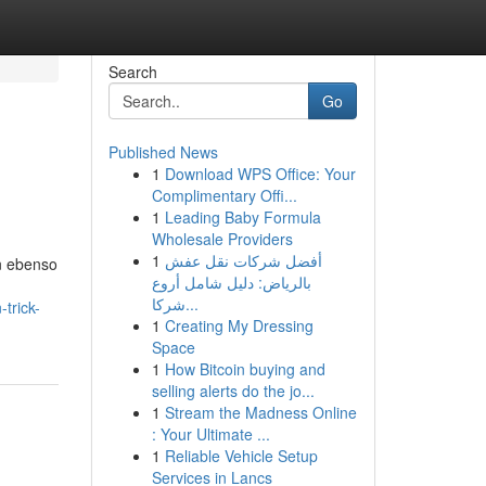
Search
Go
Published News
1
Download WPS Office: Your
Complimentary Offi...
1
Leading Baby Formula
Wholesale Providers
1
أفضل شركات نقل عفش
n ebenso
بالرياض: دليل شامل أروع
شركا...
trick-
1
Creating My Dressing
Space
1
How Bitcoin buying and
selling alerts do the jo...
1
Stream the Madness Online
: Your Ultimate ...
1
Reliable Vehicle Setup
Services in Lancs