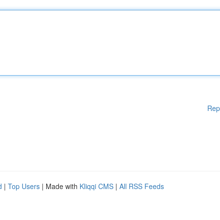
Rep
d
|
Top Users
| Made with
Kliqqi CMS
|
All RSS Feeds