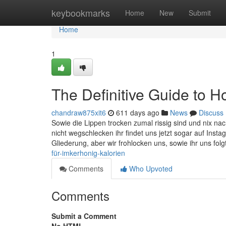
Home
keybookmarks
Home
New
Submit
Home
1
The Definitive Guide to H
chandraw875xit6
611 days ago
News
Discuss
Sowie die Lippen trocken zumal rissig sind und nix 
nicht wegschlecken ihr findet uns jetzt sogar auf Ins
Gliederung, aber wir frohlocken uns, sowie ihr uns folg
für-imkerhonig-kalorien
Comments
Who Upvoted
Comments
Submit a Comment