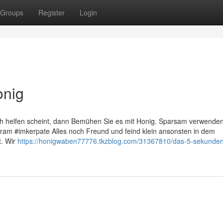
Groups
Register
Login
onig
nach helfen scheint, dann Bemühen Sie es mit Honig. Sparsam verwende
tagram #imkerpate Alles noch Freund und feind klein ansonsten in dem
t. Wir
https://honigwaben77776.tkzblog.com/31367810/das-5-sekunden-