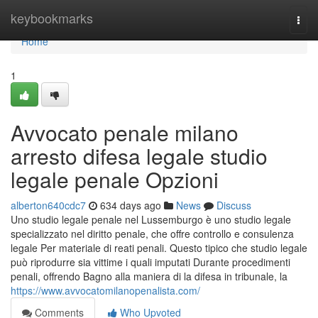
Home
keybookmarks
Togg
navi
Home
1
Avvocato penale milano
arresto difesa legale studio
legale penale Opzioni
alberton640cdc7
634 days ago
News
Discuss
Uno studio legale penale nel Lussemburgo è uno studio legale
specializzato nel diritto penale, che offre controllo e consulenza
legale Per materiale di reati penali. Questo tipico che studio legale
può riprodurre sia vittime i quali imputati Durante procedimenti
penali, offrendo Bagno alla maniera di la difesa in tribunale, la
https://www.avvocatomilanopenalista.com/
Comments
Who Upvoted