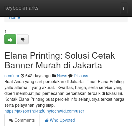
Home
keybookmarks
Togg
navi
Home
1
Elana Printing: Solusi Cetak
Banner Murah di Jakarta
seminar
642 days ago
News
Discuss
Buat Anda yang cari percetakan di Jakarta Timur, Elana Printing
yaitu alternatif yang akurat. Kwalitas, harga, serta service yang
diberi membuat jadi pemecahan percetakan terbaik di lokasi ini.
Kontak Elana Printing buat peroleh info selanjutnya terkait harga
serta pelayanan yang siap.
https://jaxson1h94tzf6.nytechwiki.com/user
Comments
Who Upvoted