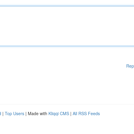
Rep
d
|
Top Users
| Made with
Kliqqi CMS
|
All RSS Feeds