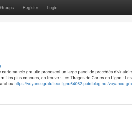
Groups
Register
Login
s
cartomancie gratuite proposent un large panel de procédés divinatoir
mi les plus connues, on trouve : Les Tirages de Cartes en Ligne : Les
tarot ou
https://voyancegratuiteenligne64062.pointblog.net/voyance-gra