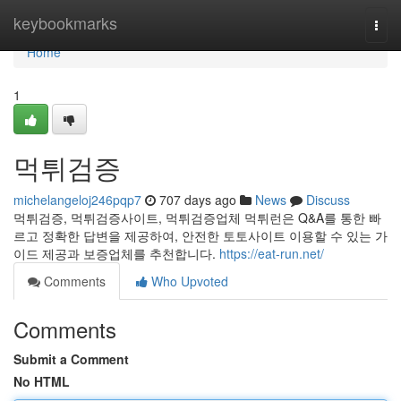
Home
keybookmarks
Togg
navi
Home
1
먹튀검증
michelangeloj246pqp7
707 days ago
News
Discuss
먹튀검증, 먹튀검증사이트, 먹튀검증업체 먹튀런은 Q&A를 통한 빠
르고 정확한 답변을 제공하여, 안전한 토토사이트 이용할 수 있는 가
이드 제공과 보증업체를 추천합니다.
https://eat-run.net/
Comments
Who Upvoted
Comments
Submit a Comment
No HTML