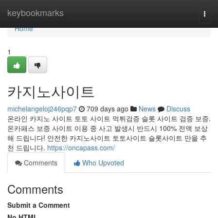
Home
keybookmarks
Togg
navi
Home
1
카지노사이트
michelangeloj246pqp7
709 days ago
News
Discuss
온라인 카지노 사이트 토토 사이트 먹튀검증 슬롯 사이트 검증 보증.
온카패스 보증 사이트 이용 중 사고 발생시 반드시 100% 전액 보상
해 드립니다! 안전한 카지노사이트 토토사이트 슬롯사이트 만을 추
천 드립니다.
https://oncapass.com/
Comments
Who Upvoted
Comments
Submit a Comment
No HTML