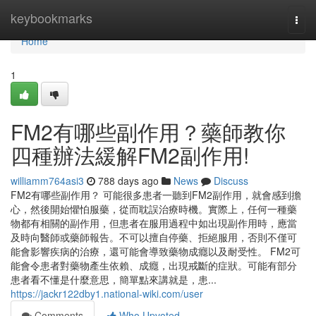
Home
keybookmarks
Togg
navi
Home
1
FM2有哪些副作用？藥師教你
四種辦法緩解FM2副作用!
williamm764asi3
788 days ago
News
Discuss
FM2有哪些副作用？ 可能很多患者一聽到FM2副作用，就會感到擔
心，然後開始懼怕服藥，從而耽誤治療時機。實際上，任何一種藥
物都有相關的副作用，但患者在服用過程中如出現副作用時，應當
及時向醫師或藥師報告。不可以擅自停藥、拒絕服用，否則不僅可
能會影響疾病的治療，還可能會導致藥物成癮以及耐受性。 FM2可
能會令患者對藥物產生依賴、成癮，出現戒斷的症狀。可能有部分
患者看不懂是什麼意思，簡單點來講就是，患...
https://jackr122dby1.national-wiki.com/user
Comments
Who Upvoted