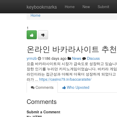
Home
keybookmarks
Home
New
Submit
Home
1
온라인 바카라사이트 추
yrmzb
1186 days ago
News
Discuss
요즘 바카라사이트의 시장가 급속도로 성장하고 있습니다
장한 인기를 누리던 카지노게임이었습니다. 바카라 게임은
라인이라는 접근성과 더해져 더욱더 성장하게 되었다고 
라가 ...
https://casino79.in/baccaratsite/
Comments
Who Upvoted
Comments
Submit a Comment