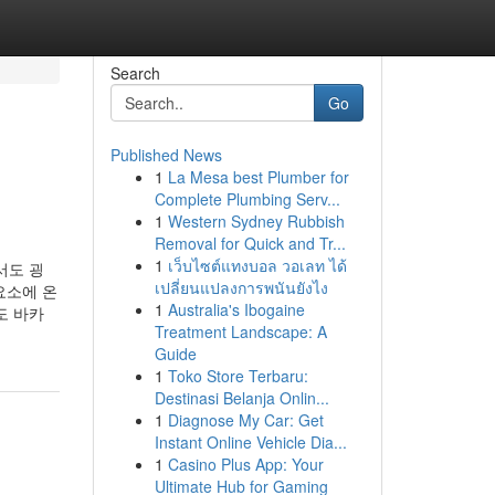
Search
Go
Published News
1
La Mesa best Plumber for
Complete Plumbing Serv...
1
Western Sydney Rubbish
Removal for Quick and Tr...
1
เว็บไซต์แทงบอล วอเลท ได้
서도 굉
เปลี่ยนแปลงการพนันยังไง
요소에 온
1
Australia's Ibogaine
도 바카
Treatment Landscape: A
Guide
1
Toko Store Terbaru:
Destinasi Belanja Onlin...
1
Diagnose My Car: Get
Instant Online Vehicle Dia...
1
Casino Plus App: Your
Ultimate Hub for Gaming